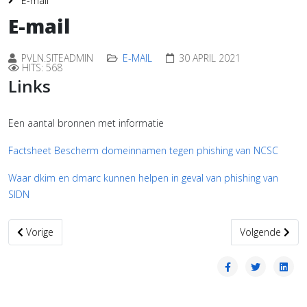
E-mail
E-mail
PVLN.SITEADMIN
E-MAIL
30 APRIL 2021
HITS: 568
Links
Een aantal bronnen met informatie
Factsheet Bescherm domeinnamen tegen phishing van NCSC
Waar dkim en dmarc kunnen helpen in geval van phishing van
SIDN
Vorig artikel: Algemene tools
Volgende artikel
Vorige
Volgende