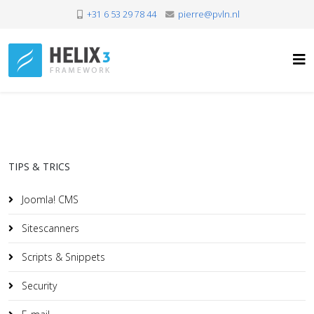
+31 6 53 29 78 44
pierre@pvln.nl
TIPS & TRICS
Joomla! CMS
Sitescanners
Scripts & Snippets
Security