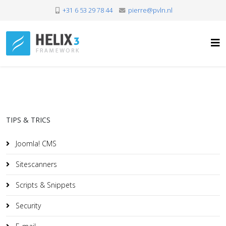
+31 6 53 29 78 44
pierre@pvln.nl
TIPS & TRICS
Joomla! CMS
Sitescanners
Scripts & Snippets
Security